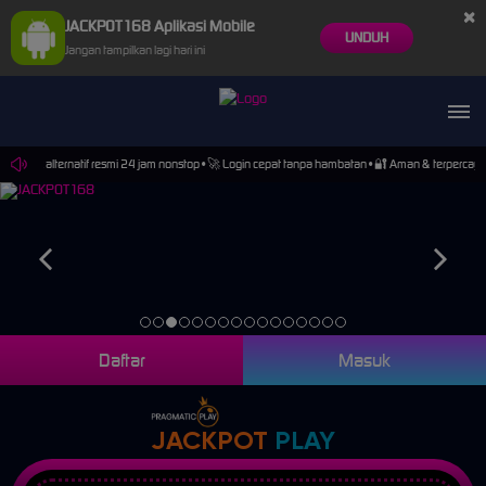
×
JACKPOT168 Aplikasi Mobile
UNDUH
Jangan tampilkan lagi hari ini
n link alternatif resmi 24 jam nonstop • 🚀 Login cepat tanpa hambatan • 🔐 Aman & terpercaya • 
Daftar
Masuk
JACKPOT
PLAY