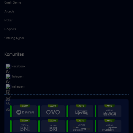
Crash Game
Arcade
Poker
E-Sports
Sabung Ayam
Komunitas
Facebook
Telegram
Instagram