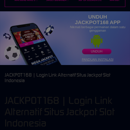
UNDUH
JACKPOT168 APP
Nikmati berbagai permainan dalam satu
genggaman
UNDUH
PANDUAN INSTALASI
JACKPOT168 | Login Link Alternatif Situs Jackpot Slot
Indonesia
JACKPOT168 | Login Link
Alternatif Situs Jackpot Slot
Indonesia