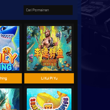
shing
Li Kui Pi Yu