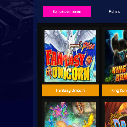
Semua permainan
Fishing
Fantasy Unicorn
King Ko