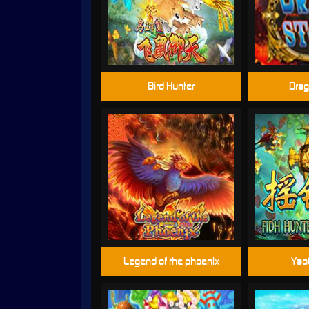
Bird Hunter
Drag
Legend of the phoenix
Yao