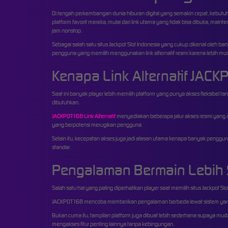
Di tengah perkembangan dunia hiburan digital yang semakin cepat, kebutuh
platform favorit mereka, mulai dari link utama yang tidak bisa dibuka, main
jam nonstop.
Sebagai salah satu situs Jackpot Slot Indonesia yang cukup dikenal oleh 
pengguna yang memilih menggunakan link alternatif resmi karena lebih mud
Kenapa Link Alternatif JAC
Saat ini banyak player lebih memilih platform yang punya akses fleksibel tan
dibutuhkan.
JACKPOT168 Link Alternatif
menyediakan beberapa jalur akses resmi yang di
yang berpotensi merugikan pengguna.
Selain itu, kecepatan akses juga jadi alasan utama kenapa banyak pengguna
standar.
Pengalaman Bermain Lebih 
Salah satu hal yang paling diperhatikan player saat memilih situs Jackpot S
JACKPOT168 mencoba memberikan pengalaman berbeda lewat sistem yang sudah 
Bukan cuma itu, tampilan platform juga dibuat lebih sederhana supaya mu
mengakses fitur penting lainnya tanpa kebingungan.