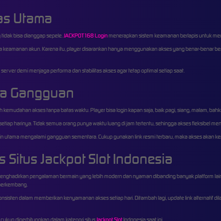
tas Utama
tidak bisa dianggap sepele.
JACKPOT168 Login
menerapkan sistem keamanan berlapis untuk memban
a keamanan akun. Karena itu, player disarankan hanya menggunakan akses yang benar-benar berasa
 server demi menjaga performa dan stabilitas akses agar tetap optimal setiap saat.
pa Gangguan
mudahan akses tanpa batas waktu. Player bisa login kapan saja, baik pagi, siang, malam, bahka
etiap harinya. Tidak semua orang punya waktu luang di jam tertentu, sehingga akses fleksibel men
main utama mengalami gangguan sementara. Cukup gunakan link resmi terbaru, maka akses akan kem
Situs Jackpot Slot Indonesia
hadirkan pengalaman bermain yang lebih modern dan nyaman dibanding banyak platform lain. M
 berkembang.
konsisten dalam memberikan kenyamanan akses setiap hari. Ditambah lagi, update link alternatif di
ukup diperhitungkan dalam kategori situs
Jackpot Slot
Indonesia saat ini.