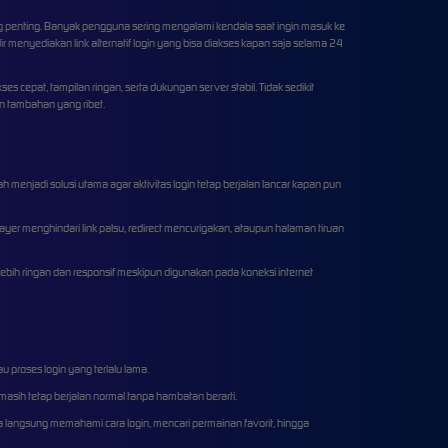
ing penting. Banyak pengguna sering mengalami kendala saat ingin masuk ke
r menyediakan link alternatif login yang bisa diakses kapan saja selama 24
cepat, tampilan ringan, serta dukungan server stabil. Tidak sedikit
n tambahan yang ribet.
ah menjadi solusi utama agar aktivitas login tetap berjalan lancar kapan pun
er menghindari link palsu, redirect mencurigakan, ataupun halaman tiruan
lebih ringan dan responsif meskipun digunakan pada koneksi internet
u proses login yang terlalu lama.
masih tetap berjalan normal tanpa hambatan berarti.
a langsung memahami cara login, mencari permainan favorit, hingga