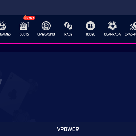
 GAMES
SLOTS
LIVE CASINO
RACE
TOGEL
OLAHRAGA
CRASH
VPOWER