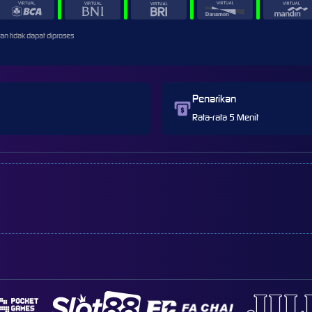
an tidak dapat diproses
Penarikan
Rata-rata 5 Menit