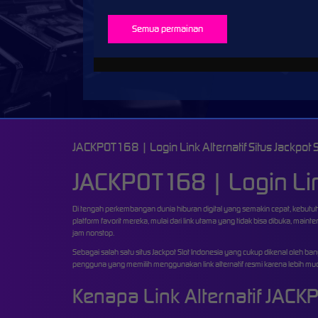
Semua permainan
JACKPOT168 | Login Link Alternatif Situs Jackpot 
JACKPOT168 | Login Link 
Di tengah perkembangan dunia hiburan digital yang semakin cepat, kebutuh
platform favorit mereka, mulai dari link utama yang tidak bisa dibuka, main
jam nonstop.
Sebagai salah satu situs Jackpot Slot Indonesia yang cukup dikenal oleh 
pengguna yang memilih menggunakan link alternatif resmi karena lebih mud
Kenapa Link Alternatif JAC