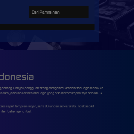
ndonesia
ing penting. Banyak pengguna sering mengalami kendala saat ingin masuk ke
r menyediakan link alternatif login yang bisa diakses kapan saja selama 24
cepat, tampilan ringan, serta dukungan server stabil. Tidak sedikit
n tambahan yang ribet.