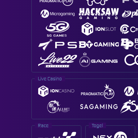
Live Casino
Race
Togel