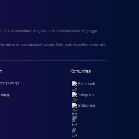
una tetap bisa menikmati pengalaman bermain tanpa harus terganggu
a keamanan login yang lebih optimal. Tidak heran jika platform ini semakin
n
Komunitas
77532557
Facebook
dajpjp
Telegram
Instagram