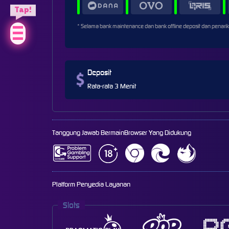
Tap!
* Selama bank maintenance dan bank offline deposit dan penarik
Deposit
Rata-rata 3 Menit
Tanggung Jawab Bermain
Browser Yang Didukung
Platform Penyedia Layanan
Slots