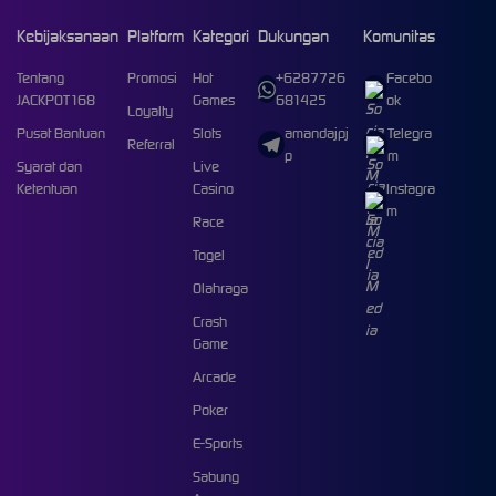
Kebijaksanaan
Platform
Kategori
Dukungan
Komunitas
Tentang
Promosi
Hot
+6287726
Facebo
JACKPOT168
Games
681425
ok
Loyalty
Pusat Bantuan
Slots
amandajpj
Telegra
Referral
p
m
Syarat dan
Live
Ketentuan
Casino
Instagra
m
Race
Togel
Olahraga
Crash
Game
Arcade
Poker
E-Sports
Sabung