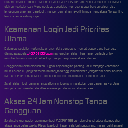
Bukan cuma itu, tampilan platform juga dibuat lebih sederhana supaya mudah digunakan
oleh semua kalangan. Menu navigasi yang jelas membuat player baru sekalipun bisa
langsung memahami cara login, mencari permainan favorit, hingga mengakses fitur penting
lainnya tanpa kebingungan.
Keamanan Login Jadi Prioritas
Utama
Dalam dunia digital modern, keamanan data pengguna menjadi aspek yang tidak bisa
dianggap sepele.
JACKPOT168 Login
menerapkan sistem keamanan berlapis untuk
membantu melindungi aktivitas login player dari potensi akses tidak sah.
Penggunaan link alternatif resmi juga menjadi bagian penting untuk menjaga keamanan
akun. Karena itu, player disarankan hanya menggunakan akses yang benar-benar berasal
dari sumber terpercaya agar terhindar dari risiko phishing atau pencurian data.
Selain sistem login yang aman, platform ini juga rutin melakukan pembaruan server demi
menjaga performa dan stabilitas akses agar tetap optimal setiap saat.
Akses 24 Jam Nonstop Tanpa
Gangguan
Salah satu keunggulan yang membuat JACKPOT168 semakin dikenal adalah kemudahan
akses tanpa batas waktu. Player bisa login kapan saja, baik pagi, siang, malam, bahkan saat