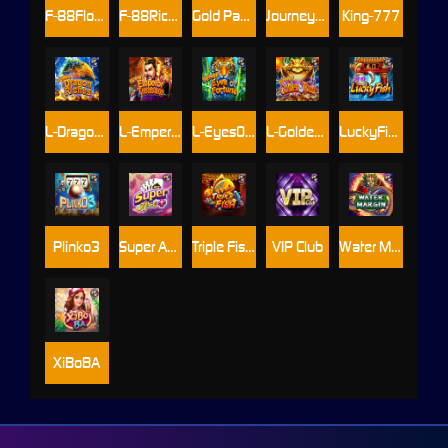
F-88Flower(H5)
F-88Riches(H5)
Gold Panda(H5)
JourneyToTheWest
King-777
L-DragonRiches
L-EmperorTreasure
L-EyesOfFortune
L-GoldenToad
LuckyFish
Plinko3
Super Ace+
Triple Fish(H5)
VIP Club
Water Margin(H5)
XiBoBA