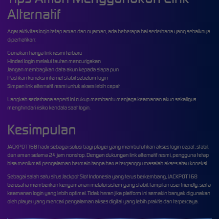
Alternatif
Agar aktivitas login tetap aman dan nyaman, ada beberapa hal sederhana yang sebaiknya
diperhatikan:
Gunakan hanya link resmi terbaru
Hindari login melalui tautan mencurigakan
Jangan membagikan data akun kepada siapa pun
Pastikan koneksi internet stabil sebelum login
Simpan link alternatif resmi untuk akses lebih cepat
Langkah sederhana seperti ini cukup membantu menjaga keamanan akun sekaligus
menghindari risiko kendala saat login.
Kesimpulan
JACKPOT168 hadir sebagai solusi bagi player yang membutuhkan akses login cepat, stabil,
dan aman selama 24 jam nonstop. Dengan dukungan link alternatif resmi, pengguna tetap
bisa menikmati pengalaman bermain tanpa harus terganggu masalah akses atau koneksi.
Sebagai salah satu situs Jackpot Slot Indonesia yang terus berkembang, JACKPOT168
berusaha memberikan kenyamanan melalui sistem yang stabil, tampilan user friendly, serta
keamanan login yang lebih optimal. Tidak heran jika platform ini semakin banyak digunakan
oleh player yang mencari pengalaman akses digital yang lebih praktis dan terpercaya.