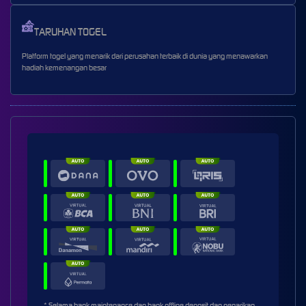
TARUHAN TOGEL
Platform togel yang menarik dari perusahan terbaik di dunia yang menawarkan
hadiah kemenangan besar
* Selama bank maintenance dan bank offline deposit dan penarikan