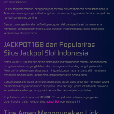
jam sibuk sekalipun.
Fitur ini sangat membantu pengguna yang memiliki aktivitas berbeda-beda setiap harinya.
Tidak semua orang punya waktu luang di jam tertentu, sehingga akses fleksibel menjadi nilai
tambah yang cukup penting.
Dengan dukungan link alternatif aktif, pengguna tidak perlu panik saat domain utama
mengalami gangguan sementara. Cukup gunakan link resmi terbaru, maka akses akan
kembali normal seperti biasa.
JACKPOT168 dan Popularitas
Situs Jackpot Slot Indonesia
Nama JACKPOT168 semakin sering dibicarakan karena dianggap mampu menghadirkan
pengalaman bermain yang lebih modern dan nyaman dibanding banyak platform lain.
Mulai dari tampilan ringan, akses cepat, hingga dukungan layanan yang aktif membantu
pengguna menjadi faktor yang membuat platform ini terus berkembang.
Banyak player aktif juga memilih bertahan karena sistem yang dinilai lebih konsisten dalam
memberikan kenyamanan akses setiap hari. Ditambah lagi, update link alternatif dilakukan
secara berkala sehingga pengguna tidak kesulitan mencari jalur login terbaru.
Popularitas tersebut membuat JACKPOT168 menjadi salah satu nama yang cukup
diperhitungkan dalam kategori situs
Jackpot Slot
Indonesia saat ini.
Tips Aman Menggunakan Link