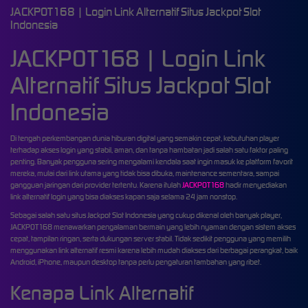
JACKPOT168 | Login Link Alternatif Situs Jackpot Slot
Indonesia
JACKPOT168 | Login Link
Alternatif Situs Jackpot Slot
Indonesia
Di tengah perkembangan dunia hiburan digital yang semakin cepat, kebutuhan player
terhadap akses login yang stabil, aman, dan tanpa hambatan jadi salah satu faktor paling
penting. Banyak pengguna sering mengalami kendala saat ingin masuk ke platform favorit
mereka, mulai dari link utama yang tidak bisa dibuka, maintenance sementara, sampai
gangguan jaringan dari provider tertentu. Karena itulah
JACKPOT168
hadir menyediakan
link alternatif login yang bisa diakses kapan saja selama 24 jam nonstop.
Sebagai salah satu situs Jackpot Slot Indonesia yang cukup dikenal oleh banyak player,
JACKPOT168 menawarkan pengalaman bermain yang lebih nyaman dengan sistem akses
cepat, tampilan ringan, serta dukungan server stabil. Tidak sedikit pengguna yang memilih
menggunakan link alternatif resmi karena lebih mudah diakses dari berbagai perangkat, baik
Android, iPhone, maupun desktop tanpa perlu pengaturan tambahan yang ribet.
Kenapa Link Alternatif