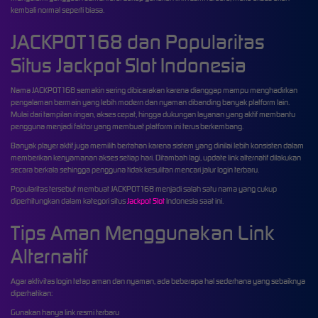
kembali normal seperti biasa.
JACKPOT168 dan Popularitas
Situs Jackpot Slot Indonesia
Nama JACKPOT168 semakin sering dibicarakan karena dianggap mampu menghadirkan
pengalaman bermain yang lebih modern dan nyaman dibanding banyak platform lain.
Mulai dari tampilan ringan, akses cepat, hingga dukungan layanan yang aktif membantu
pengguna menjadi faktor yang membuat platform ini terus berkembang.
Banyak player aktif juga memilih bertahan karena sistem yang dinilai lebih konsisten dalam
memberikan kenyamanan akses setiap hari. Ditambah lagi, update link alternatif dilakukan
secara berkala sehingga pengguna tidak kesulitan mencari jalur login terbaru.
Popularitas tersebut membuat JACKPOT168 menjadi salah satu nama yang cukup
diperhitungkan dalam kategori situs
Jackpot Slot
Indonesia saat ini.
Tips Aman Menggunakan Link
Alternatif
Agar aktivitas login tetap aman dan nyaman, ada beberapa hal sederhana yang sebaiknya
diperhatikan:
Gunakan hanya link resmi terbaru