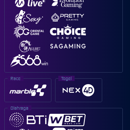
Race
Togel
Olahraga