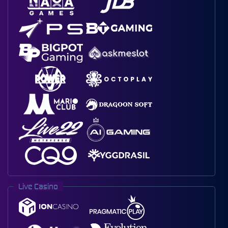
Live Casino