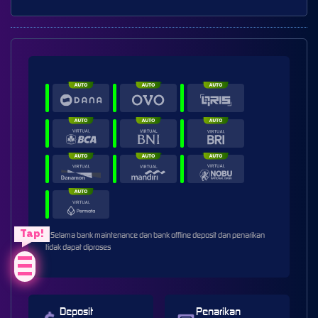
Tap!
* Selama bank maintenance dan bank offline deposit dan penarikan
tidak dapat diproses
Deposit
Penarikan