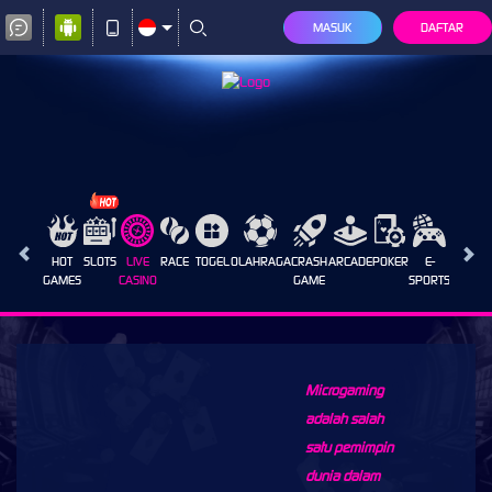
MASUK
DAFTAR
HOT
SLOTS
LIVE
RACE
TOGEL
OLAHRAGA
CRASH
ARCADE
POKER
E-
SABUN
GAMES
CASINO
GAME
SPORTS
AYAM
Microgaming
adalah salah
satu pemimpin
dunia dalam