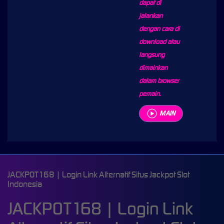
dapat di
jalankan
dengan cara di
download atau
langsung
dimainkan
dalam browser
pemain.
MAIN
JACKPOT168 | Login Link Alternatif Situs Jackpot Slot
Indonesia
JACKPOT168 | Login Link