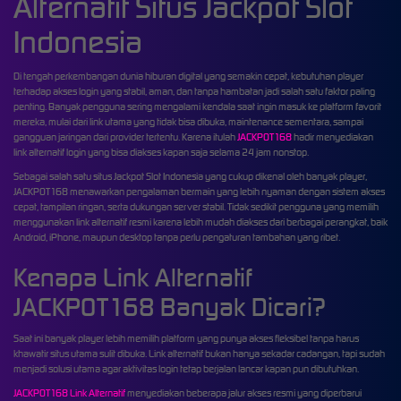
Alternatif Situs Jackpot Slot
Indonesia
Di tengah perkembangan dunia hiburan digital yang semakin cepat, kebutuhan player
terhadap akses login yang stabil, aman, dan tanpa hambatan jadi salah satu faktor paling
penting. Banyak pengguna sering mengalami kendala saat ingin masuk ke platform favorit
mereka, mulai dari link utama yang tidak bisa dibuka, maintenance sementara, sampai
gangguan jaringan dari provider tertentu. Karena itulah
JACKPOT168
hadir menyediakan
link alternatif login yang bisa diakses kapan saja selama 24 jam nonstop.
Sebagai salah satu situs Jackpot Slot Indonesia yang cukup dikenal oleh banyak player,
JACKPOT168 menawarkan pengalaman bermain yang lebih nyaman dengan sistem akses
cepat, tampilan ringan, serta dukungan server stabil. Tidak sedikit pengguna yang memilih
menggunakan link alternatif resmi karena lebih mudah diakses dari berbagai perangkat, baik
Android, iPhone, maupun desktop tanpa perlu pengaturan tambahan yang ribet.
Kenapa Link Alternatif
JACKPOT168 Banyak Dicari?
Saat ini banyak player lebih memilih platform yang punya akses fleksibel tanpa harus
khawatir situs utama sulit dibuka. Link alternatif bukan hanya sekadar cadangan, tapi sudah
menjadi solusi utama agar aktivitas login tetap berjalan lancar kapan pun dibutuhkan.
JACKPOT168 Link Alternatif
menyediakan beberapa jalur akses resmi yang diperbarui